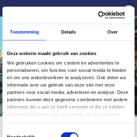
Naar
de
inhoud
springen
Toestemming
Details
Over
Deze website maakt gebruik van cookies
We gebruiken cookies om content en advertenties te
personaliseren, om functies voor social media te bieden
en om ons websiteverkeer te analyseren. Ook delen we
informatie over uw gebruik van onze site met onze
partners voor social media, adverteren en analyse. Deze
partners kunnen deze gegevens combineren met andere
informatie die u aan ze heeft verstrekt of die ze hebben
verzameld op basis van uw gebruik van hun services.
Bezoekersadres
Toestemmingsselectie
Focus Mondzorg
Noodzakelijk