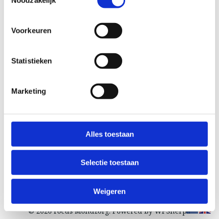
Denneweg 66
2514 CJ Den Haag
Voorkeuren
Google maps
Statistieken
E-mailadres
info@focusmondzorg.nl
Marketing
Telefoonnummer
+31 6 55 02 38 14
KVK: 75642492
Alles toestaan
BTW-id: NL002355624B68
Selectie toestaan
Weigeren
© 2026 Focus Mondzorg. Powered by WPSherpa