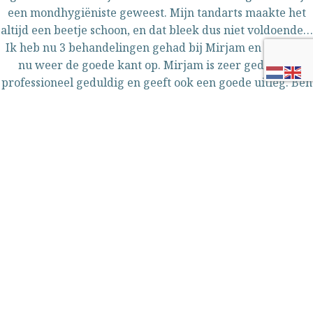
een mondhygiëniste geweest. Mijn tandarts maakte het
altijd een beetje schoon, en dat bleek dus niet voldoende…
Ik heb nu 3 behandelingen gehad bij Mirjam en het gaat
nu weer de goede kant op. Mirjam is zeer gedreven
professioneel geduldig en geeft ook een goede uitleg. Ben
erg blij met haar en mijn gebit voelt weer fris en gezond
aan. Nogmaals dank en tot de volgende keer!!
Op aanraden van een vriendin ben ik bij Mirjam terecht
gekomen. Voor mij een hele nieuwe ervaring. Nooit bij
een mondhygiëniste geweest. Mijn tandarts maakte het
altijd een beetje schoon, en dat bleek dus niet voldoende…
Ik heb nu 3 behandelingen gehad bij Mirjam en het gaat
nu weer de goede kant op. Mirjam is zeer gedreven
professioneel geduldig en geeft ook een goede uitleg. Ben
erg blij met haar en mijn gebit voelt weer fris en gezond
aan. Nogmaals dank en tot de volgende keer!!