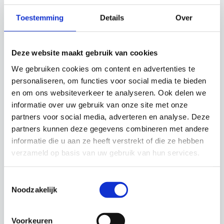
Toestemming
Details
Over
Deze website maakt gebruik van cookies
We gebruiken cookies om content en advertenties te
personaliseren, om functies voor social media te bieden
#
Geen Tag
en om ons websiteverkeer te analyseren. Ook delen we
informatie over uw gebruik van onze site met onze
partners voor social media, adverteren en analyse. Deze
3 Responses
partners kunnen deze gegevens combineren met andere
informatie die u aan ze heeft verstrekt of die ze hebben
Cis Thijssen
schreef:
verzameld op basis van uw gebruik van hun services.
10 januari 2021 om 12:01
Toestemmingsselectie
Mirjam heeft mij ontzettend goed geholpen bij
Noodzakelijk
mijn behandeling. Een vrolijke professionele
mondhygiënist! Deskundig in haar vak.
Voorkeuren